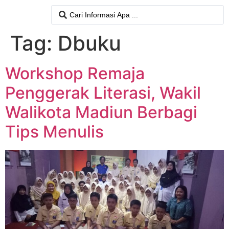
Tag:
Dbuku
Workshop Remaja
Penggerak Literasi, Wakil
Walikota Madiun Berbagi
Tips Menulis