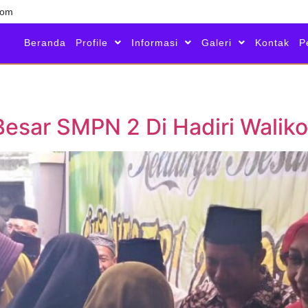
com
Beranda
Profile
Informasi
Galeri
Kontak
P
 Besar SMPN 2 Di Hadiri Walik