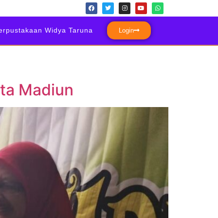
erpustakaan Widya Taruna
Login
ota Madiun