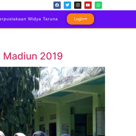
erpustakaan Widya Taruna
Login
a Madiun 2019