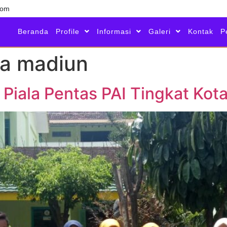
com
Beranda
Profile
Informasi
Galeri
Kontak
P
ta madiun
Piala Pentas PAI Tingkat Kot