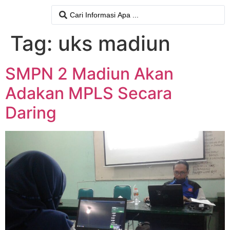
Tag:
uks madiun
SMPN 2 Madiun Akan
Adakan MPLS Secara
Daring