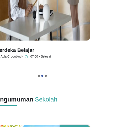
erdeka Belajar
Test Agen
Aula Crocoblock
07.00 - Selesai
Aula Crocoblo
1
2
3
engumuman
Sekolah