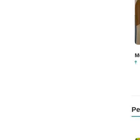
Masa Pengenalan Lingkungan Sekolah
M
Aula Crocoblock
07.00 - Selesai
P