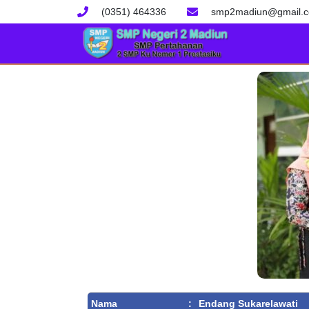
(0351) 464336
smp2madiun@gmail.
Nama
:
Endang Sukarelawati