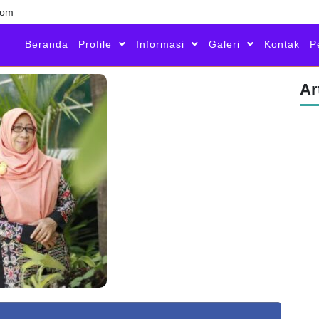
com
Beranda
Profile
Informasi
Galeri
Kontak
P
Ar