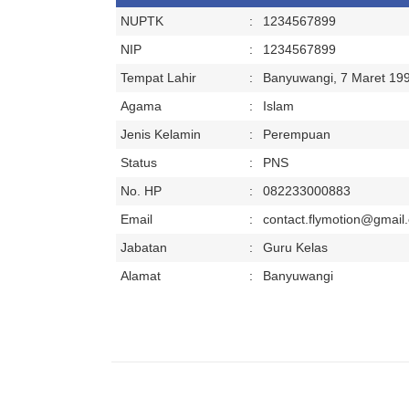
NUPTK
:
1234567899
NIP
:
1234567899
Tempat Lahir
:
Banyuwangi, 7 Maret 19
Agama
:
Islam
Jenis Kelamin
:
Perempuan
Status
:
PNS
No. HP
:
082233000883
Email
:
contact.flymotion@gmail
Jabatan
:
Guru Kelas
Berita
Alamat
:
Banyuwangi
SMP Negeri 2 Madiun berpartisipa...
Wowww Inspiratif!! SMP Negeri 2 Madiun berpartisipasi aktif da...