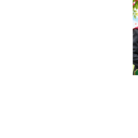
n
Pengumuman