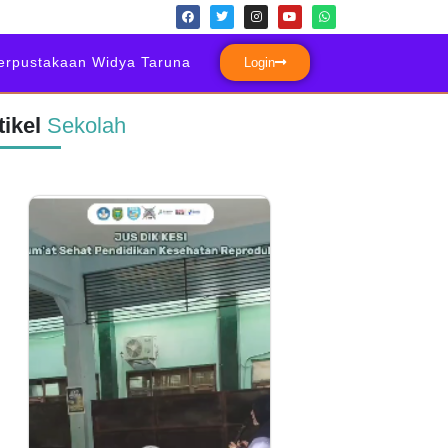
erpustakaan Widya Taruna
Login
tikel
Sekolah