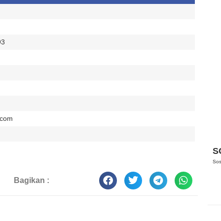
93
.com
Berita
B
Pengumuman Kelulusan
S
Sos
Bagikan :