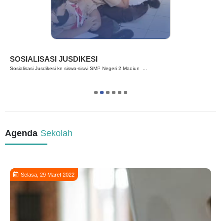
Berita
SOSIALISASI JUSDIKESI
Sosialisasi Jusdikesi ke siswa-siswi SMP Negeri 2 Madiun ...
1
2
3
4
5
6
Agenda
Sekolah
Selasa, 29 Maret 2022